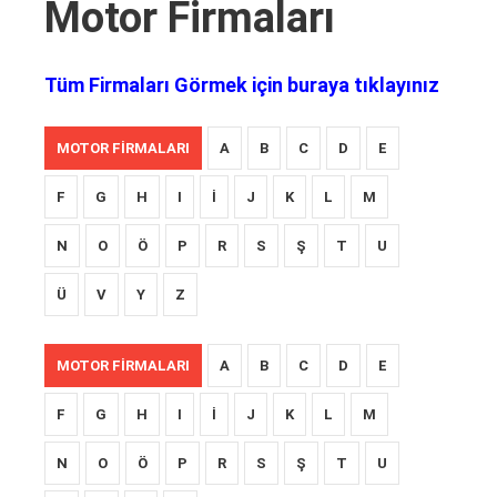
Motor Firmaları
Tüm Firmaları Görmek için buraya tıklayınız
MOTOR FIRMALARI
A
B
C
D
E
F
G
H
I
İ
J
K
L
M
N
O
Ö
P
R
S
Ş
T
U
Ü
V
Y
Z
MOTOR FIRMALARI
A
B
C
D
E
F
G
H
I
İ
J
K
L
M
N
O
Ö
P
R
S
Ş
T
U