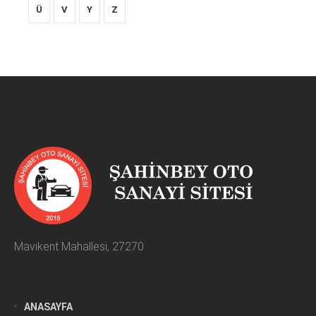
Ü
V
Y
Z
Mavikent Mahallesi, 27270
ANASAYFA