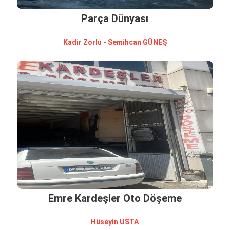
Parça Dünyası
Kadi̇r Zorlu - Semi̇hcan GÜNEŞ
Emre Kardeşler Oto Döşeme
Hüseyi̇n USTA