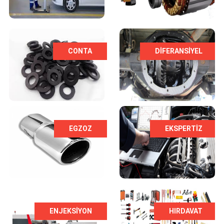
CONTA
DIFERANSIYEL
EGZOZ
EKSPERTIZ
ENJEKSİYON
HIRDAVAT