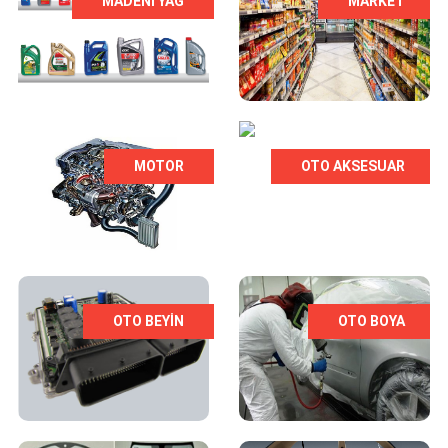
MADENI YAĞ
MARKET
MOTOR
OTO AKSESUAR
OTO BEYIN
OTO BOYA