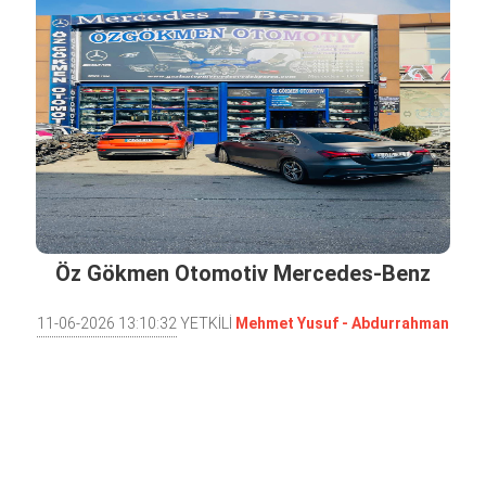
Öz Gökmen Otomotiv Mercedes-Benz
Yedek Parça
11-06-2026 13:10:32
YETKİLİ
Mehmet Yusuf - Abdurrahman
Çi̇vi̇t - Mehmet ÇİVİT