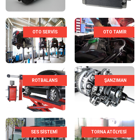
OTO SERVIS
OTO TAMIR
ROTBALANS
ŞANZIMAN
SES SİSTEMİ
TORNA ATÖLYESI