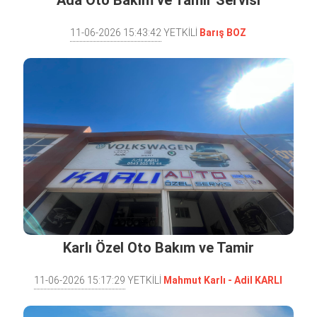
Ada Oto Bakım ve Tamir Servisi
11-06-2026 15:43:42
YETKİLİ
Barış BOZ
Karlı Özel Oto Bakım ve Tamir
Wolkswagen Servisi
11-06-2026 15:17:29
YETKİLİ
Mahmut Karlı - Adi̇l KARLI