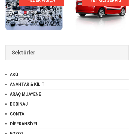
YEDEK PARÇA
YETKILI SERVIS
Sektörler
AKÜ
ANAHTAR & KILIT
ARAÇ MUAYENE
BOBİNAJ
CONTA
DIFERANSIYEL
EGZOZ