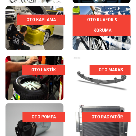
OTO KAPLAMA
OTO KUAFÖR &
KORUMA
OTO LASTIK
OTO MAKAS
OTO POMPA
OTO RADYATÖR